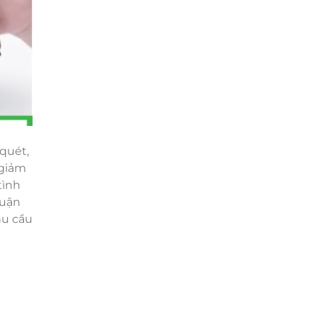
quét,
 giảm
tình
huận
hu cầu