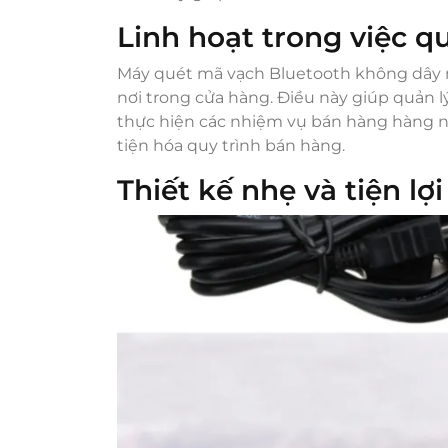
Linh hoạt trong việc q
Máy quét mã vạch Bluetooth không dây 
nơi trong cửa hàng. Điều này giúp quản l
thực hiện các nhiệm vụ bán hàng hàng ng
tiện hóa quy trình bán hàng.
Thiết kế nhẹ và tiện lợi