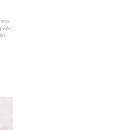
 mọi
 việc
uận