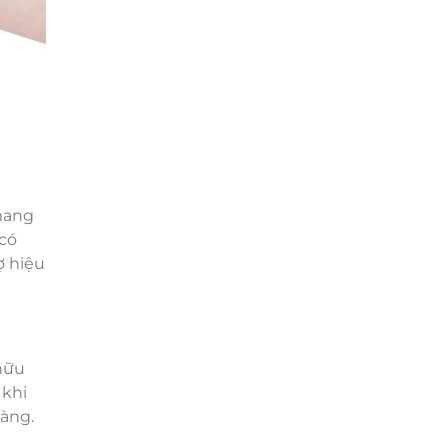
mang
 có
ợ hiệu
hữu
 khi
hàng.