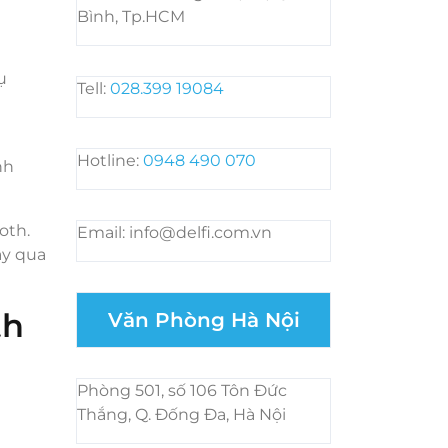
Bình, Tp.HCM
ụ
Tell:
028.399 19084
Hotline:
0948 490 070
nh
oth.
Email: info@delfi.com.vn
ây qua
th
Văn Phòng Hà Nội
Phòng 501, số 106 Tôn Đức
Thắng, Q. Đống Đa, Hà Nội